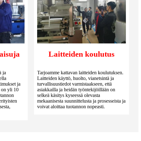
aisuja
Laitteiden koulutus
ä ja
Tarjoamme kattavan laitteiden koulutuksen.
ella
Laitteiden käyttö, huolto, vianetsintä ja
timukset ja
turvallisuustiedot varmistaakseen, että
 on yli 10
asiakkailla ja heidän työntekijöillään on
otannon
selkeä käsitys kyseessä olevasta
rityisten
mekaanisesta suunnittelusta ja prosesseista ja
sesta,
voivat aloittaa tuotannon nopeasti.