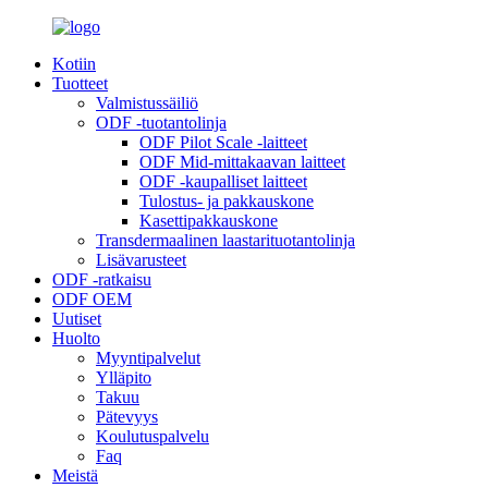
Kotiin
Tuotteet
Valmistussäiliö
ODF -tuotantolinja
ODF Pilot Scale -laitteet
ODF Mid-mittakaavan laitteet
ODF -kaupalliset laitteet
Tulostus- ja pakkauskone
Kasettipakkauskone
Transdermaalinen laastarituotantolinja
Lisävarusteet
ODF -ratkaisu
ODF OEM
Uutiset
Huolto
Myyntipalvelut
Ylläpito
Takuu
Pätevyys
Koulutuspalvelu
Faq
Meistä