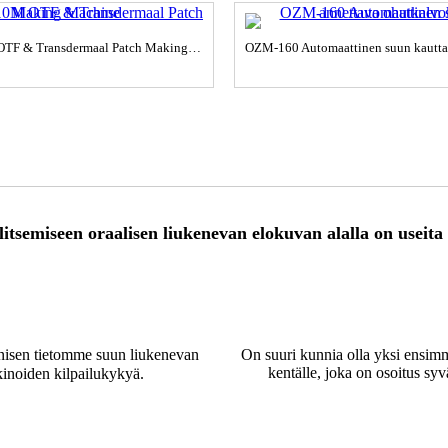
OZM340-10M OTF & Transdermaal Patch Making Machine
tsemiseen oraalisen liukenevan elokuvan alalla on useita 
eknisen tietomme suun liukenevan
On suuri kunnia olla yksi ensimm
kentälle, joka on osoitus 
inoiden kilpailukykyä.