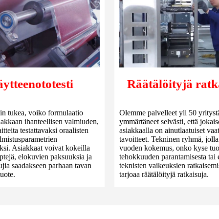
ytteenototesti
Räätälöityjä ratk
siin tukea, voiko formulaatio
Olemme palvelleet yli 50 yrityst
iakkaan ihanteellisen valmiuden,
ymmärtäneet selvästi, että jokais
tteita testattavaksi oraalisten
asiakkaalla on ainutlaatuiset vaa
lmistusparametrien
tavoitteet. Tekninen ryhmä, jolla
si. Asiakkaat voivat kokeilla
vuoden kokemus, onko kyse tu
eseptejä, elokuvien paksuuksia ja
tehokkuuden parantamisesta tai e
ujia saadakseen parhaan tavan
teknisten vaikeuksien ratkaisemi
uote.
tarjoaa räätälöityjä ratkaisuja.