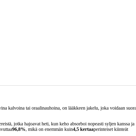
）
ina kalvoina tai oraalinauhoina, on lääkkeen jakelu, joka voidaan suor
reistä, jotka hajoavat heti, kun keho absorboi nopeasti syljen kanssa ja
avuttaa
96,8%
, mikä on enemmän kuin
4,5 kertaa
perinteiset kiinteät