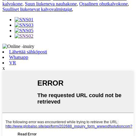
kalvokone
,
Suun liukeneva nauhakone
,
Oraalinen ohutkalvokone
,
Suulliset liukenevat kalvovalmistajat
,
Lähettää sähköposti
Whatsapp
VR
x