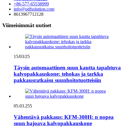
+86-577-65538999
info@odfsolution.com
8613967712128
Viimeisimmät uutiset
15/03/25
Täysin automaattinen suun kautta tapahtuva
kalvopakkauskone: tehokas ja tarkka
pakkausratkaisu suunhoitotuotteisiin
05.03.255
Vähentävä pakkaus: KFM-300H: n nopea
suun hajoava kalvopakkauskone