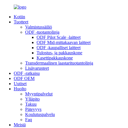
Kotiin
Tuotteet
Valmistussäiliö
ODF -tuotantolinja
ODF Pilot Scale -laitteet
ODF Mid-mittakaavan laitteet
ODF -kaupalliset laitteet
Tulostus- ja pakkauskone
Kasettipakkauskone
Transdermaalinen laastarituotantolinja
Lisävarusteet
ODF -ratkaisu
ODF OEM
Uutiset
Huolto
Myyntipalvelut
Ylläpito
Takuu
Pätevyys
Koulutuspalvelu
Faq
Meistä