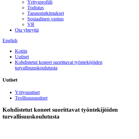
Yritysprofiili
Todistus
Tapaustutkimukset
Sosiaalinen vastuu
VR
Ota yhteyttä
English
Kotiin
Uutiset
Kohdistetut koneet suorittavat työntekijöiden
turvallisuuskoulutusta
Uutiset
Yritysuutiset
Teollisuusuutiset
Kohdistetut koneet suorittavat työntekijöiden
turvallisuuskoulutusta