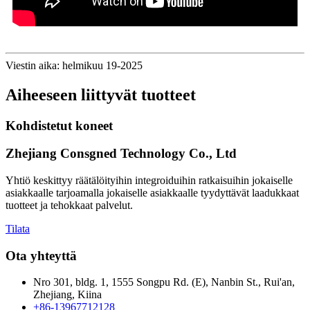
Viestin aika: helmikuu 19-2025
Aiheeseen liittyvät tuotteet
Kohdistetut koneet
Zhejiang Consgned Technology Co., Ltd
Yhtiö keskittyy räätälöityihin integroiduihin ratkaisuihin jokaiselle
asiakkaalle tarjoamalla jokaiselle asiakkaalle tyydyttävät laadukkaat
tuotteet ja tehokkaat palvelut.
Tilata
Ota yhteyttä
Nro 301, bldg. 1, 1555 Songpu Rd. (E), Nanbin St., Rui'an,
Zhejiang, Kiina
+86-13967712128