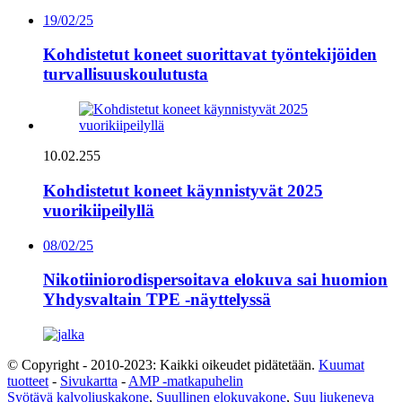
19/02/25
Kohdistetut koneet suorittavat työntekijöiden
turvallisuuskoulutusta
10.02.255
Kohdistetut koneet käynnistyvät 2025
vuorikiipeilyllä
08/02/25
Nikotiiniorodispersoitava elokuva sai huomion
Yhdysvaltain TPE -näyttelyssä
© Copyright - 2010-2023: Kaikki oikeudet pidätetään.
Kuumat
tuotteet
-
Sivukartta
-
AMP -matkapuhelin
Syötävä kalvoliuskakone
,
Suullinen elokuvakone
,
Suu liukeneva