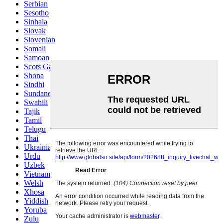
Serbian
Sesotho
Sinhala
Slovak
Slovenian
Somali
Samoan
Scots Gaelic
Shona
Sindhi
Sundanese
Swahili
Tajik
Tamil
Telugu
Thai
Ukrainian
Urdu
Uzbek
Vietnamese
Welsh
Xhosa
Yiddish
Yoruba
Zulu