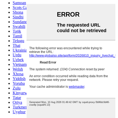
Samoan
Scots Gaelic
Shona
Sindhi
Sundanese
Swahili
Tajik
Tamil
Telugu
Thai
Ukrainian
Urdu
Uzbek
Vietnamese
Welsh
Xhosa
Yiddish
Yoruba
Zulu
Kinyarwanda
Tatar
Oriya
Turkmen
Uyghur