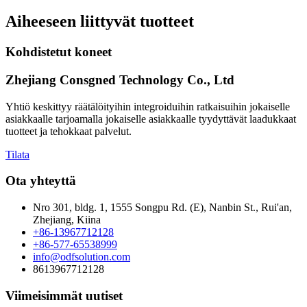
Aiheeseen liittyvät tuotteet
Kohdistetut koneet
Zhejiang Consgned Technology Co., Ltd
Yhtiö keskittyy räätälöityihin integroiduihin ratkaisuihin jokaiselle
asiakkaalle tarjoamalla jokaiselle asiakkaalle tyydyttävät laadukkaat
tuotteet ja tehokkaat palvelut.
Tilata
Ota yhteyttä
Nro 301, bldg. 1, 1555 Songpu Rd. (E), Nanbin St., Rui'an,
Zhejiang, Kiina
+86-13967712128
+86-577-65538999
info@odfsolution.com
8613967712128
Viimeisimmät uutiset