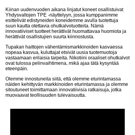
Kiinan uudenvuoden aikana linjatut koneet osallistuivat
Yhdysvaltojen TPE -näyttelyyn, jossa kumppanimme
esittelivät edistyneiden koneidemme avulla tuotettuja
suun kautta otettavia ohutkalvotuotteita. Nämä
innovatiiviset tuotteet herättivät huomattavaa huomiota ja
herättivät osallistujien suurta kiinnostusta.
Tupakan haittojen vähentämismarkkinoiden kasvaessa
nopeaa kasvua, kuluttajat etsivät uusia tuotemuotoja
vastaamaan erilaisia ​​tarpeita. Nikotiini oraaliset ohutkalvot
ovat tulossa pelinvaihtimena, mikä ajaa tätä kysyntää
eteenpäin.
Olemme innostuneita siitä, että olemme eturintamassa
näiden kehittyvän markkinoiden eturintamassa ja olemme
sitoutuneet toimittamaan innovatiivisia ratkaisuja, jotka
muovaavat teollisuuden tulevaisuutta.