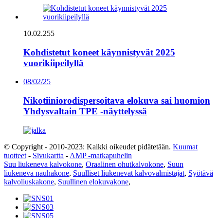
10.02.255
Kohdistetut koneet käynnistyvät 2025
vuorikiipeilyllä
08/02/25
Nikotiiniorodispersoitava elokuva sai huomion
Yhdysvaltain TPE -näyttelyssä
© Copyright - 2010-2023: Kaikki oikeudet pidätetään.
Kuumat
tuotteet
-
Sivukartta
-
AMP -matkapuhelin
Suu liukeneva kalvokone
,
Oraalinen ohutkalvokone
,
Suun
liukeneva nauhakone
,
Suulliset liukenevat kalvovalmistajat
,
Syötävä
kalvoliuskakone
,
Suullinen elokuvakone
,