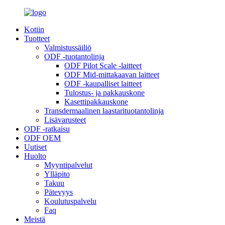
Kotiin
Tuotteet
Valmistussäiliö
ODF -tuotantolinja
ODF Pilot Scale -laitteet
ODF Mid-mittakaavan laitteet
ODF -kaupalliset laitteet
Tulostus- ja pakkauskone
Kasettipakkauskone
Transdermaalinen laastarituotantolinja
Lisävarusteet
ODF -ratkaisu
ODF OEM
Uutiset
Huolto
Myyntipalvelut
Ylläpito
Takuu
Pätevyys
Koulutuspalvelu
Faq
Meistä