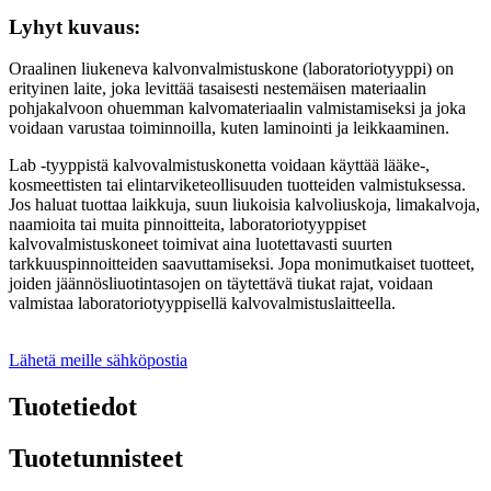
Lyhyt kuvaus:
Oraalinen liukeneva kalvonvalmistuskone (laboratoriotyyppi) on
erityinen laite, joka levittää tasaisesti nestemäisen materiaalin
pohjakalvoon ohuemman kalvomateriaalin valmistamiseksi ja joka
voidaan varustaa toiminnoilla, kuten laminointi ja leikkaaminen.
Lab -tyyppistä kalvovalmistuskonetta voidaan käyttää lääke-,
kosmeettisten tai elintarviketeollisuuden tuotteiden valmistuksessa.
Jos haluat tuottaa laikkuja, suun liukoisia kalvoliuskoja, limakalvoja,
naamioita tai muita pinnoitteita, laboratoriotyyppiset
kalvovalmistuskoneet toimivat aina luotettavasti suurten
tarkkuuspinnoitteiden saavuttamiseksi. Jopa monimutkaiset tuotteet,
joiden jäännösliuotintasojen on täytettävä tiukat rajat, voidaan
valmistaa laboratoriotyyppisellä kalvovalmistuslaitteella.
Lähetä meille sähköpostia
Tuotetiedot
Tuotetunnisteet