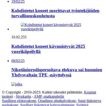
19/02/25
Kohdistetut koneet suorittavat työntekijöiden
turvallisuuskoulutusta
10.02.255
Kohdistetut koneet käynnistyvät 2025
vuorikiipeilyllä
08/02/25
Nikotiiniorodispersoitava elokuva sai huomion
Yhdysvaltain TPE -näyttelyssä
© Copyright - 2010-2023: Kaikki oikeudet pidätetään.
Kuumat
tuotteet
-
Sivukartta
-
AMP -matkapuhelin
Suullinen elokuvakone
,
Oraalinen ohutkalvokone
,
Suun liukeneva
nauhakone
,
Suulliset liukenevat kalvovalmistajat
,
Syötävä