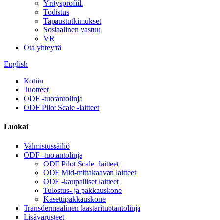
Yritysprofiili
Todistus
Tapaustutkimukset
Sosiaalinen vastuu
VR
Ota yhteyttä
English
Kotiin
Tuotteet
ODF -tuotantolinja
ODF Pilot Scale -laitteet
Luokat
Valmistussäiliö
ODF -tuotantolinja
ODF Pilot Scale -laitteet
ODF Mid-mittakaavan laitteet
ODF -kaupalliset laitteet
Tulostus- ja pakkauskone
Kasettipakkauskone
Transdermaalinen laastarituotantolinja
Lisävarusteet