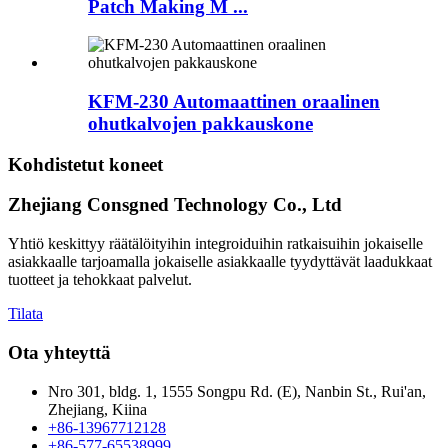
Patch Making M ...
KFM-230 Automaattinen oraalinen
ohutkalvojen pakkauskone
Kohdistetut koneet
Zhejiang Consgned Technology Co., Ltd
Yhtiö keskittyy räätälöityihin integroiduihin ratkaisuihin jokaiselle
asiakkaalle tarjoamalla jokaiselle asiakkaalle tyydyttävät laadukkaat
tuotteet ja tehokkaat palvelut.
Tilata
Ota yhteyttä
Nro 301, bldg. 1, 1555 Songpu Rd. (E), Nanbin St., Rui'an,
Zhejiang, Kiina
+86-13967712128
+86-577-65538999