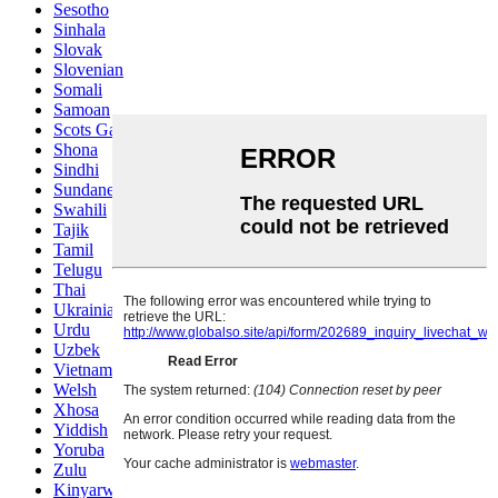
Sesotho
Sinhala
Slovak
Slovenian
Somali
Samoan
Scots Gaelic
Shona
Sindhi
Sundanese
Swahili
Tajik
Tamil
Telugu
Thai
Ukrainian
Urdu
Uzbek
Vietnamese
Welsh
Xhosa
Yiddish
Yoruba
Zulu
Kinyarwanda