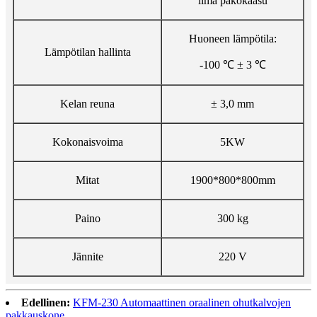
ilma pakokaasu
Huoneen lämpötila:
Lämpötilan hallinta
-100 ℃ ± 3 ℃
Kelan reuna
± 3,0 mm
Kokonaisvoima
5KW
Mitat
1900*800*800mm
Paino
300 kg
Jännite
220 V
Edellinen:
KFM-230 Automaattinen oraalinen ohutkalvojen
pakkauskone