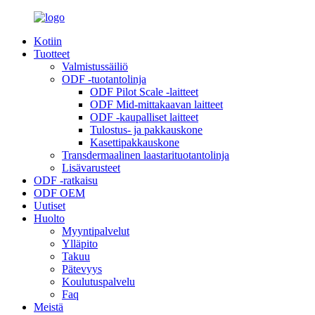
Kotiin
Tuotteet
Valmistussäiliö
ODF -tuotantolinja
ODF Pilot Scale -laitteet
ODF Mid-mittakaavan laitteet
ODF -kaupalliset laitteet
Tulostus- ja pakkauskone
Kasettipakkauskone
Transdermaalinen laastarituotantolinja
Lisävarusteet
ODF -ratkaisu
ODF OEM
Uutiset
Huolto
Myyntipalvelut
Ylläpito
Takuu
Pätevyys
Koulutuspalvelu
Faq
Meistä