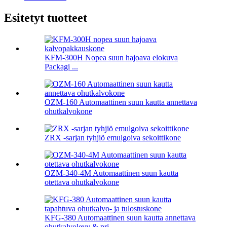
Esitetyt tuotteet
KFM-300H Nopea suun hajoava elokuva
Packagi ...
OZM-160 Automaattinen suun kautta annettava
ohutkalvokone
ZRX -sarjan tyhjiö emulgoiva sekoittikone
OZM-340-4M Automaattinen suun kautta
otettava ohutkalvokone
KFG-380 Automaattinen suun kautta annettava
ohutkalvolevy & pri ...