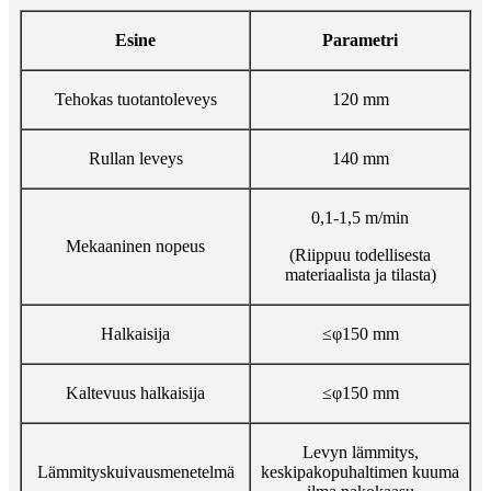
Esine
Parametri
Tehokas tuotantoleveys
120 mm
Rullan leveys
140 mm
0,1-1,5 m/min
Mekaaninen nopeus
(Riippuu todellisesta
materiaalista ja tilasta)
Halkaisija
≤φ150 mm
Kaltevuus halkaisija
≤φ150 mm
Levyn lämmitys,
Lämmityskuivausmenetelmä
keskipakopuhaltimen kuuma