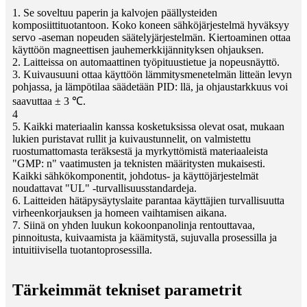
1. Se soveltuu paperin ja kalvojen päällysteiden
komposiittituotantoon. Koko koneen sähköjärjestelmä hyväksyy
servo -aseman nopeuden säätelyjärjestelmän. Kiertoaminen ottaa
käyttöön magneettisen jauhemerkkijännityksen ohjauksen.
2. Laitteissa on automaattinen työpituustietue ja nopeusnäyttö.
3. Kuivausuuni ottaa käyttöön lämmitysmenetelmän litteän levyn
pohjassa, ja lämpötilaa säädetään PID: llä, ja ohjaustarkkuus voi
saavuttaa ± 3 ℃.
4
5. Kaikki materiaalin kanssa kosketuksissa olevat osat, mukaan
lukien puristavat rullit ja kuivaustunnelit, on valmistettu
ruostumattomasta teräksestä ja myrkyttömistä materiaaleista
"GMP: n" vaatimusten ja teknisten määritysten mukaisesti.
Kaikki sähkökomponentit, johdotus- ja käyttöjärjestelmät
noudattavat "UL" -turvallisuusstandardeja.
6. Laitteiden hätäpysäytyslaite parantaa käyttäjien turvallisuutta
virheenkorjauksen ja homeen vaihtamisen aikana.
7. Siinä on yhden luukun kokoonpanolinja rentouttavaa,
pinnoitusta, kuivaamista ja käämitystä, sujuvalla prosessilla ja
intuitiivisella tuotantoprosessilla.
Tärkeimmät tekniset parametrit