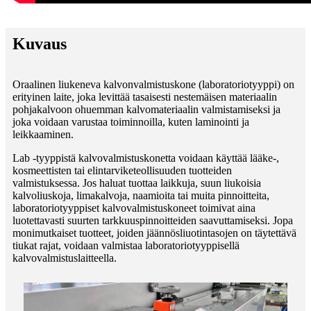
Kuvaus
Oraalinen liukeneva kalvonvalmistuskone (laboratoriotyyppi) on
erityinen laite, joka levittää tasaisesti nestemäisen materiaalin
pohjakalvoon ohuemman kalvomateriaalin valmistamiseksi ja
joka voidaan varustaa toiminnoilla, kuten laminointi ja
leikkaaminen.
Lab -tyyppistä kalvovalmistuskonetta voidaan käyttää lääke-,
kosmeettisten tai elintarviketeollisuuden tuotteiden
valmistuksessa. Jos haluat tuottaa laikkuja, suun liukoisia
kalvoliuskoja, limakalvoja, naamioita tai muita pinnoitteita,
laboratoriotyyppiset kalvovalmistuskoneet toimivat aina
luotettavasti suurten tarkkuuspinnoitteiden saavuttamiseksi. Jopa
monimutkaiset tuotteet, joiden jäännösliuotintasojen on täytettävä
tiukat rajat, voidaan valmistaa laboratoriotyyppisellä
kalvovalmistuslaitteella.